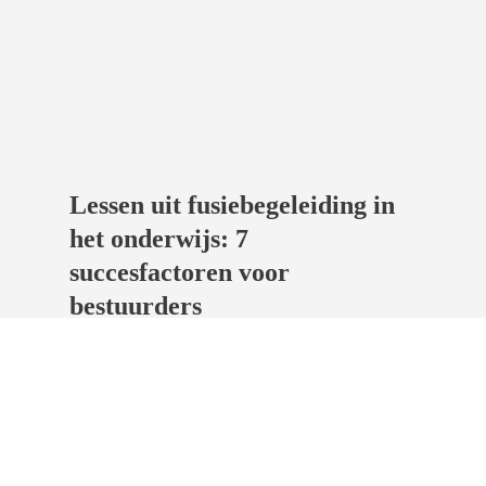
Lessen uit fusiebegeleiding in
het onderwijs: 7
succesfactoren voor
bestuurders
Sta je als bestuur voor de vraag of
samenwerking of zelfs een fusie de
juiste stap is? Je bent niet de enige. Wij
hebben in de afgelopen jaren tientallen
fusies en samenwerkingen tussen
onderwijsinstellingen begeleid. Daarbij