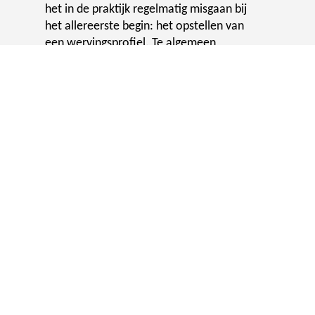
het in de praktijk regelmatig misgaan bij
het allereerste begin: het opstellen van
een wervingsprofiel. Te algemeen
geformuleerd in containerbegrippen als
“verbinder” of “coachend leider”.
Zonde, want daarmee mis je de kans
om echt het verschil te maken. Een
goed profiel laat haarscherp zien wie je
zoekt en wat jullie als school te bieden
hebben. In dit artikel lees je welke zes
kenmerken het wervingsprofiel, sterker,
effectiever en aantrekkelijker maken en
hoe je daarmee de kans op een
succesvolle werving aanzienlijk
vergroot.