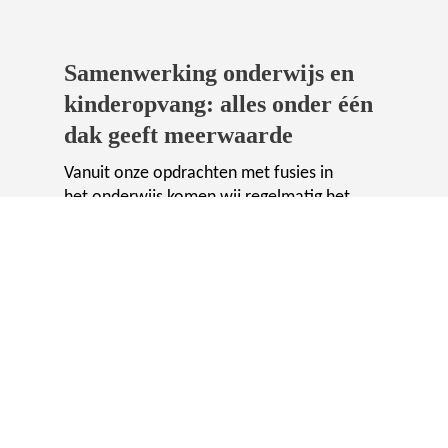
Samenwerking onderwijs en
kinderopvang: alles onder één
dak geeft meerwaarde
Vanuit onze opdrachten met fusies in
het onderwijs komen wij regelmatig het
vraagstuk samenwerking met
kinderopvang tegen. Een fusie vraagt
om duidelijke keuzes, open
communicatie en een goed
georganiseerde aanpak, met aandacht
voor de mensen die het werk doen en
voor de kwaliteit en meerwaarde die
de fusiepartners willen bereiken. Wil je
weten hoe wij dit traject samen met
jou kunnen vormgeven?