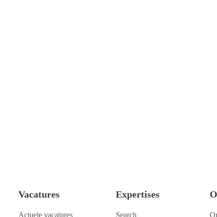
Vacatures
Expertises
O
Actuele vacatures
Search
O