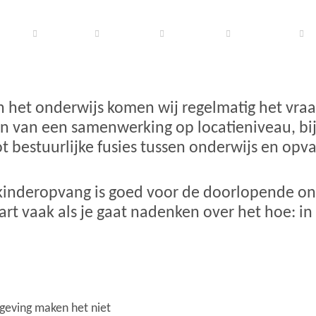
tures
Search
Interim
Consult
Over ons
in het onderwijs komen wij regelmatig het vr
en van een samenwerking op locatieniveau, bi
ot bestuurlijke fusies tussen onderwijs en opv
inderopvang is goed voor de doorlopende ontw
tart vaak als je gaat nadenken over het hoe: i
lgeving maken het niet