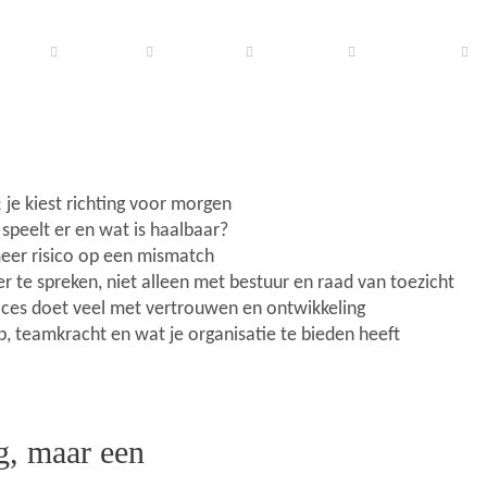
tures
Search
Interim
Consult
Over ons
 je kiest richting voor morgen
t speelt er en wat is haalbaar?
eer risico op een mismatch
 te spreken, niet alleen met bestuur en raad van toezicht
roces doet veel met vertrouwen en ontwikkeling
p, teamkracht en wat je organisatie te bieden heeft
g, maar een