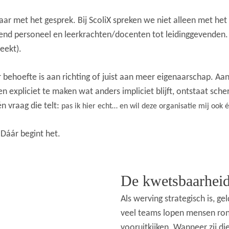
aar met het gesprek.
Bij ScoliX spreken we niet alleen met het
end personeel en leerkrachten/docenten tot leidinggevenden
reekt).
r behoefte is aan richting of juist aan meer eigenaarschap. Aa
n expliciet te maken wat anders impliciet blijft, ontstaat sche
én vraag die telt:
pas ik hier echt… en wil deze organisatie mij ook 
Dáár begint het.
De kwetsbaarheid
Als werving strategisch is, ge
veel teams lopen mensen rond 
vooruitkijken. Wanneer zij die