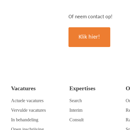
Of neem contact op!
Klik hier!
Vacatures
Expertises
O
Actuele vacatures
Search
O
Vervulde vacatures
Interim
Re
In behandeling
Consult
Ra
Open inschrijving
Sp