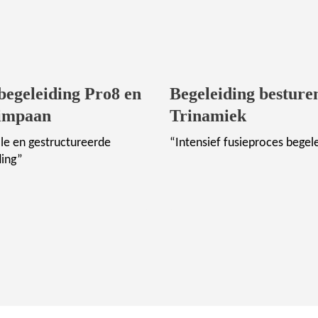
begeleiding Pro8 en
Begeleiding besture
Timpaan
Trinamiek
le en gestructureerde
“Intensief fusieproces begel
ding”