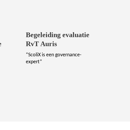
Begeleiding evaluatie
e
RvT Auris
“ScoliX is een governance-
expert”